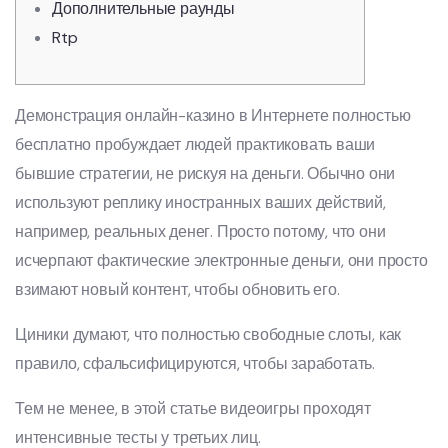
Дополнительные раунды
Rtp
Демонстрация онлайн-казино в Интернете полностью
бесплатно пробуждает людей практиковать ваши
бывшие стратегии, не рискуя на деньги. Обычно они
используют реплику иностранных ваших действий,
например, реальных денег. Просто потому, что они
исчерпают фактические электронные деньги, они просто
взимают новый контент, чтобы обновить его.
Циники думают, что полностью свободные слоты, как
правило, сфальсифицируются, чтобы заработать.
Тем не менее, в этой статье видеоигры проходят
интенсивные тесты у третьих лиц.