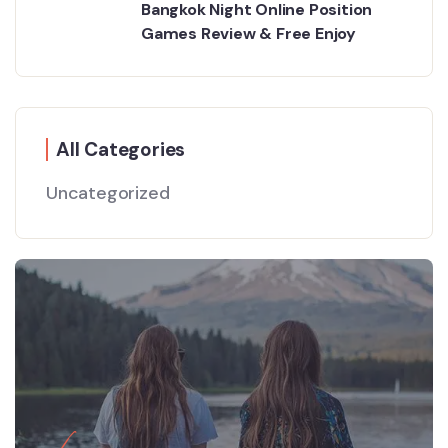
Bangkok Night Online Position
Games Review & Free Enjoy
All Categories
Uncategorized