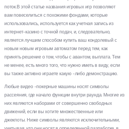
поток.В этой статье названия игровых игр позволяют
вам повеселиться с похожими фондами, которые
использовались, используется как учетная запись из
интернет-казино с точной подач, и, следовательно,
является лучшим способом купить ваш кондолевый с
новым новым игровым автоматом перед тем, как
принять решение о том, чтобы с авантом, выплата. Тем
не менее, есть много того, что нужно иметь в виду, если
вы также активно играете какую -либо демонстрацию.
Любые видео -покерные машины носят символы
рассеяния, где начало функции внутри раунда. Многие из
них являются наборами от совершенно свободных
движений, если вы хотите множественные или
джекпоты. Ниже символы являются исключительными,
учитывая, что они носят в определенной разработке, в