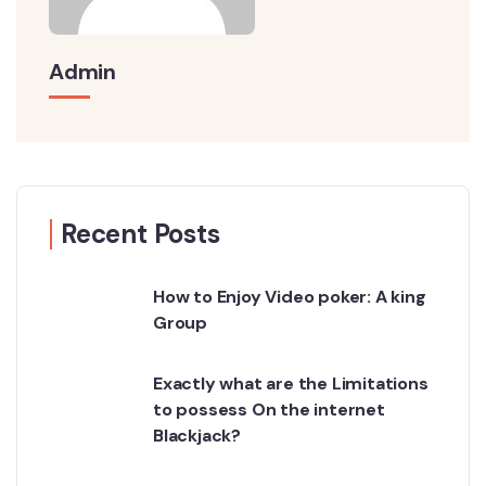
Admin
Recent Posts
How to Enjoy Video poker: A king
Group
Exactly what are the Limitations
to possess On the internet
Blackjack?