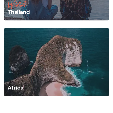
Wildlife
Thailand
Africa