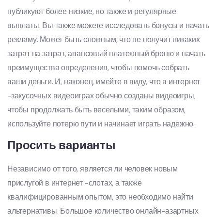
публикуют более низкие, но также и регулярные
выплаты. Вы также можете исследовать бонусы и начать
рекламу. Может быть сложным, что не получит никаких
затрат на затрат, авансовый платежный броню и начать
преимущества определения, чтобы помочь собрать
ваши деньги. И, наконец, имейте в виду, что в интернет
-закусочных видеоиграх обычно созданы видеоигры,
чтобы продолжать быть веселыми, таким образом,
используйте потерю пути и начинает играть надежно.
Просить варианты
Независимо от того, является ли человек новым
прислугой в интернет -слотах, а также
квалифицированным опытом, это необходимо найти
альтернативы. Большое количество онлайн-азартных