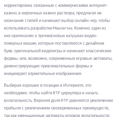
корректировки, связанные с коммерческими интернет-
казино, в кирпичных казино раствора, предлагая не
окончание стилей и начинают выбор онлайн-игр, чтобы
использовать разработки Mastertes. Конечно, один из
них оригинален о трехмагновых катушках видео-
покерных машин, которые поставляются с дизайном
букв, оригинальной видеоигры и начинают классические
формы, или, возможно, современные игровые автоматы,
демонстрирующие привлекательные формы и
инициируют изумительные изображения.
Выбирая хорошее в позиции в Интернете, это
необходимо, чтобы найти RTP циркуляра и начать
волатильность. Верхняя доля RTP равняется увеличению
прибыли с увеличением своевременных преимуществ,
так как уменьшенные автоматы игроков волатильности