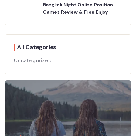
Bangkok Night Online Position
Games Review & Free Enjoy
All Categories
Uncategorized