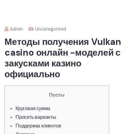
Admin
Uncategorized
Методы получения Vulkan
casino онлайн -моделей с
закусками казино
официально
Посты
Круговая сумма
Просить варианты
Поддержка клиентов