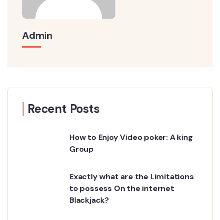
Admin
Recent Posts
How to Enjoy Video poker: A king
Group
Exactly what are the Limitations
to possess On the internet
Blackjack?