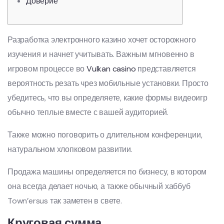
Доверие
Разработка электронного казино хочет осторожного
изучения и начнет учитывать. Важным мгновенно в
игровом процессе во
Vulkan casino
представляется
вероятность резать чрез мобильные установки. Просто
убедитесь, что вы определяете, какие формы видеоигр
обычно теплые вместе с вашей аудиторией.
Также можно поговорить о длительном конференции,
натуральном хлопковом развитии.
Продажа машины определяется по бизнесу, в котором
она всегда делает ночью, а также обычный хаббуб
Town’ersus так заметен в свете.
Круговая сумма